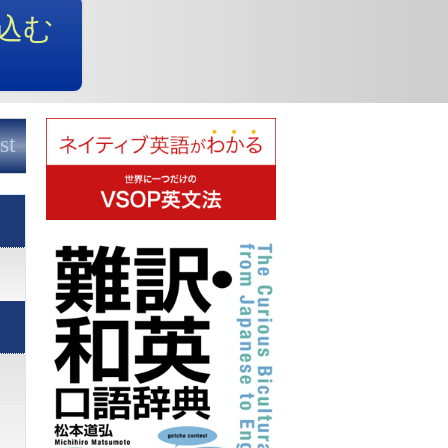
込む
st