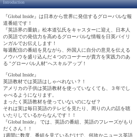
Introduction
『Global Inside』は日本から世界に発信するグローバルな報
道番組です！
『英語界の重鎮』松本道弘氏をキャスターに迎え、日本人
の英語での発信力を高めるグローバルな情報を日英バイリ
ンガルでお伝えします！
毎週配信の番組を見ながら、外国人に自分の意見を伝える
ノウハウを盛り込んだ４つのコーナーが貴方を実践力のあ
る "グローバル人材"へスキルアップ！
『Global Inside』
英語教材では英語はしゃべれない？！
アメリカの子供は英語教材を使っていなくても、３年でし
ゃべるようになります。
まったく英語教材を使っていないのになぜ？
それは実は毎日英語のテレビを見たり、周りの人の話を聴
いたりしているからなんです！！
『Global Inside』 では、英語の番組、英語のフレーズがもり
だくさん！！
1週間に数度、番組を見ているだけで、何故かニュース英語