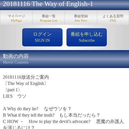
20181116 The Way of English-1
マイページ
番組一覧
番組登録
よくある質問
MyPage
Program List
Join Now
FAQ
ログイン
番組を申し込む
SIGN IN
Subscribe
動画の内容
Movie Contents
20181116放送分ご案内
〔The Way of English〕
〈part 1〉
LIES ウソ
A Why do they lie? なぜウソを？
B What if they tell the truth? もし本当だったら？
C HOW － How to play the devil’s advocate? 悪魔の弁護人
を演じるには？