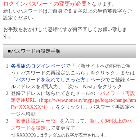
ログインパスワードの変更が必要
となります。
新しいパスワードはご自身で８文字以上の半角英数字をご
設定ください
お手数をおかけして恐縮ですが何卒宜しくお願い致しま
す。
■パスワード再設定手順
各番組のログインページ
で「（新サイトへの移行に伴
う）パスワードの再設定はこちら」をクリック、または
「
パスワードを忘れてしまった方
」ページでご登録メー
ルアドレスを2回入力、「次へ Next」をクリック
登録アドレスに送られてきたメールの
「パスワード再設
定専用URL（https://www.nones.tv/mypage/forget/change.htm
l?s=XXXXXX
）」
をクリックし、パスワード再設定ペ
*1
ージへ移動
「変更用設定キー
」
を入力して、
新しく8桁以上のパ
*2
スワードを設定
して変更完了
*1 XXXXXXにはランダムの数字が表示されます。