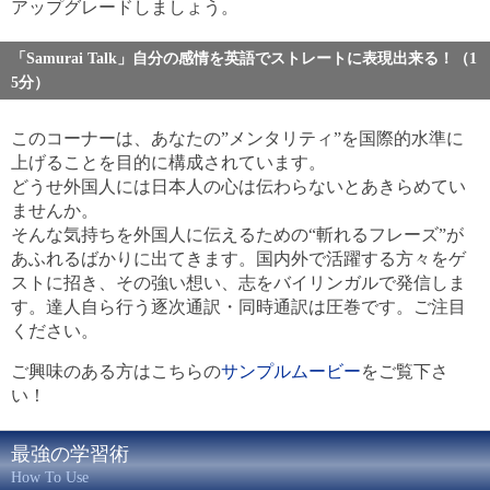
アップグレードしましょう。
「Samurai Talk」自分の感情を英語でストレートに表現出来る！（1
5分）
このコーナーは、あなたの”メンタリティ”を国際的水準に
上げることを目的に構成されています。
どうせ外国人には日本人の心は伝わらないとあきらめてい
ませんか。
そんな気持ちを外国人に伝えるための“斬れるフレーズ”が
あふれるばかりに出てきます。国内外で活躍する方々をゲ
ストに招き、その強い想い、志をバイリンガルで発信しま
す。達人自ら行う逐次通訳・同時通訳は圧巻です。ご注目
ください。
ご興味のある方はこちらの
サンプルムービー
をご覧下さ
い！
最強の学習術
How To Use