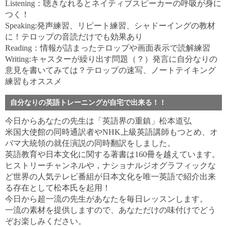
Listening：聴きなれるとネイティブスピーカーの呼吸が身に
つく！
Speaking:発声練習、リピート練習、シャドーイングの教材
に！テロップの音読だけでも効果あり
Reading：情報が詰まったテロップや画面表示で読解練習
Writing:キャスターが繰り出す問題（？）発言に自分なりの
意見を書いてみては？テロップの速写、ノートテイキング
練習もオススメ
自分なりの英語トレーニングが自宅で出来る！！
今日からあなたの先生は「英語界の重鎮」松本道弘
米国大使館の同時通訳者やNHK上級英語講師もつとめ、オ
バマ大統領の就任演説の同時翻訳をしました。
英語教育や日本文化に関する著書は160冊を越えています。
ヒストリーチャンネルや，ナショナルジオグラフィックな
ど世界の人気テレビ番組が日本文化を唯一英語で紹介出来
る存在として松本氏を起用！
今日から超一流の先生があなたを毎日レッスンします。
一流の素材を提供しますので、あなただけの味付けでどう
ぞお楽しみください。