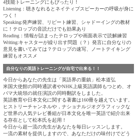
4技能トレーニングにもぴったり！
Listening：聴きなれるとネイティブスピーカーの呼吸が身に
つく！
Speaking:発声練習、リピート練習、シャドーイングの教材
に！テロップの音読だけでも効果あり
Reading：情報が詰まったテロップや画面表示で読解練習
Writing:キャスターが繰り出す問題（？）発言に自分なりの
意見を書いてみては？テロップの速写、ノートテイキング
練習もオススメ
自分なりの英語トレーニングが自宅で出来る！！
今日からあなたの先生は「英語界の重鎮」松本道弘
米国大使館の同時通訳者やNHK上級英語講師もつとめ、オ
バマ大統領の就任演説の同時翻訳をしました。
英語教育や日本文化に関する著書は160冊を越えています。
ヒストリーチャンネルや，ナショナルジオグラフィックな
ど世界の人気テレビ番組が日本文化を唯一英語で紹介出来
る存在として松本氏を起用！
今日から超一流の先生があなたを毎日レッスンします。
一流の素材を提供しますので、あなただけの味付けでどう