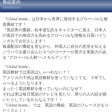
番組案内
Introduction
『Global Inside』は日本から世界に発信するグローバルな報
道番組です！
『英語界の重鎮』松本道弘氏をキャスターに迎え、日本人
の英語での発信力を高めるグローバルな情報を日英バイリ
ンガルでお伝えします！
毎週配信の番組を見ながら、外国人に自分の意見を伝える
ノウハウを盛り込んだ４つのコーナーが貴方を実践力のあ
る "グローバル人材"へスキルアップ！
『Global Inside』
英語教材では英語はしゃべれない？！
アメリカの子供は英語教材を使っていなくても、３年でし
ゃべるようになります。
まったく英語教材を使っていないのになぜ？
それは実は毎日英語のテレビを見たり、周りの人の話を聴
いたりしているからなんです！！
『Global Inside』 では、英語の番組、英語のフレーズがもり
だくさん！！