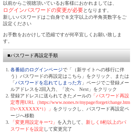
以前からご視聴頂いているお客様におかれましては、
ログインパスワードの変更が必要
となります。
新しいパスワードはご自身で８文字以上の半角英数字をご
設定ください
お手数をおかけして恐縮ですが何卒宜しくお願い致しま
す。
■パスワード再設定手順
各番組のログインページ
で「（新サイトへの移行に伴
う）パスワードの再設定はこちら」をクリック、または
「
パスワードを忘れてしまった方
」ページでご登録メー
ルアドレスを2回入力、「次へ Next」をクリック
登録アドレスに送られてきたメールの
「パスワード再設
定専用URL（https://www.nones.tv/mypage/forget/change.htm
l?s=XXXXXX
）」
をクリックし、パスワード再設定ペ
*1
ージへ移動
「変更用設定キー
」
を入力して、
新しく8桁以上のパ
*2
スワードを設定
して変更完了