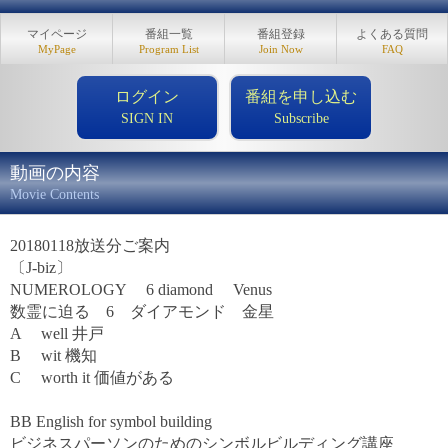
マイページ
番組一覧
番組登録
よくある質問
MyPage
Program List
Join Now
FAQ
ログイン
番組を申し込む
SIGN IN
Subscribe
動画の内容
Movie Contents
20180118放送分ご案内
〔J-biz〕
NUMEROLOGY 6 diamond Venus
数霊に迫る 6 ダイアモンド 金星
A well 井戸
B wit 機知
C worth it 価値がある
BB English for symbol building
ビジネスパーソンのためのシンボルビルディング講座