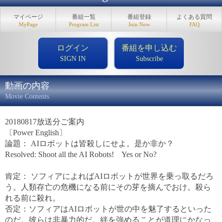
マイページ
番組一覧
番組登録
よくある質問
MyPage
Program List
Join Now
FAQ
ログイン
番組を申し込む
SIGN IN
Subscribe
動画の内容
Movie Contents
20180817放送分ご案内
〔Power English〕
論題： AIロボットは皆殺しにせよ。是か非か？
Resolved: Shoot all the AI Robots! Yes or No?
肯定： ソフィアによればAIロボットが世界を乗っ取るだろ
う。人類存亡の危機になる前にその芽を摘んでおけ。殺ら
れる前に殺れ。
否定：ソフィアはAIロボットが世の中を魅了するといった
のだ。彼らは非暴力的だ。絆を強めることが道理にかなっ