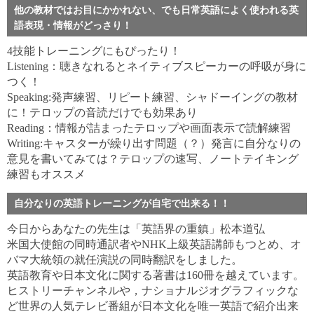
他の教材ではお目にかかれない、でも日常英語によく使われる英
語表現・情報がどっさり！
4技能トレーニングにもぴったり！
Listening：聴きなれるとネイティブスピーカーの呼吸が身に
つく！
Speaking:発声練習、リピート練習、シャドーイングの教材
に！テロップの音読だけでも効果あり
Reading：情報が詰まったテロップや画面表示で読解練習
Writing:キャスターが繰り出す問題（？）発言に自分なりの
意見を書いてみては？テロップの速写、ノートテイキング
練習もオススメ
自分なりの英語トレーニングが自宅で出来る！！
今日からあなたの先生は「英語界の重鎮」松本道弘
米国大使館の同時通訳者やNHK上級英語講師もつとめ、オ
バマ大統領の就任演説の同時翻訳をしました。
英語教育や日本文化に関する著書は160冊を越えています。
ヒストリーチャンネルや，ナショナルジオグラフィックな
ど世界の人気テレビ番組が日本文化を唯一英語で紹介出来