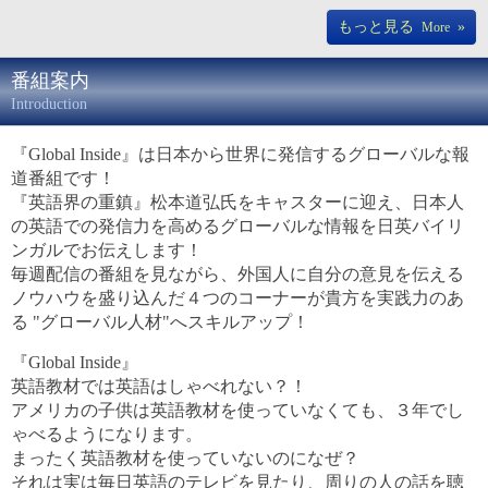
もっと見る
»
More
番組案内
Introduction
『Global Inside』は日本から世界に発信するグローバルな報
道番組です！
『英語界の重鎮』松本道弘氏をキャスターに迎え、日本人
の英語での発信力を高めるグローバルな情報を日英バイリ
ンガルでお伝えします！
毎週配信の番組を見ながら、外国人に自分の意見を伝える
ノウハウを盛り込んだ４つのコーナーが貴方を実践力のあ
る "グローバル人材"へスキルアップ！
『Global Inside』
英語教材では英語はしゃべれない？！
アメリカの子供は英語教材を使っていなくても、３年でし
ゃべるようになります。
まったく英語教材を使っていないのになぜ？
それは実は毎日英語のテレビを見たり、周りの人の話を聴