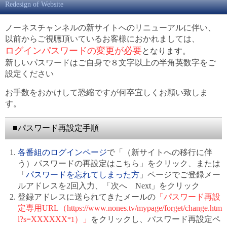
Redesign of Website
ノーネスチャンネルの新サイトへのリニューアルに伴い、
以前からご視聴頂いているお客様におかれましては、
ログインパスワードの変更が必要
となります。
新しいパスワードはご自身で８文字以上の半角英数字をご
設定ください
お手数をおかけして恐縮ですが何卒宜しくお願い致しま
す。
■パスワード再設定手順
各番組のログインページ
で「（新サイトへの移行に伴
う）パスワードの再設定はこちら」をクリック、または
「
パスワードを忘れてしまった方
」ページでご登録メー
ルアドレスを2回入力、「次へ Next」をクリック
登録アドレスに送られてきたメールの
「パスワード再設
定専用URL（https://www.nones.tv/mypage/forget/change.htm
l?s=XXXXXX
）」
をクリックし、パスワード再設定ペ
*1