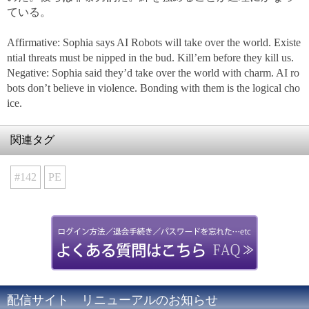
ている。
Affirmative: Sophia says AI Robots will take over the world. Existe
ntial threats must be nipped in the bud. Kill’em before they kill us.
Negative: Sophia said they’d take over the world with charm. AI ro
bots don’t believe in violence. Bonding with them is the logical cho
ice.
関連タグ
#142
PE
配信サイト リニューアルのお知らせ