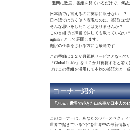
1週間に数度、番組を見ているだけで、何
日本語では言えるのに英語に訳せない！？
日本語では良く使う表現なのに、英語には
そんな思いをしたことはありませんか？
この番組では辞書で探しても載っていない日本人
nglish」として展開します。
翻訳の仕事をされる方にも最適です！
この番組は１２か月視聴サービスとなって
『Global Inside』を１２か月視聴す
ぜひこの番組を活用して本物の英語力と一
コーナー紹介
「J-biz」世界で起きた出来事が日本人の
このコーナーは、あなたの”パースペクティ
世界で起きている“今”を世界中の最新情報