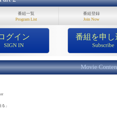
番組一覧
番組登録
Program List
Join Now
ログイン
番組を申し
SIGN IN
Subscribe
Movie Conten
ter
迫る」