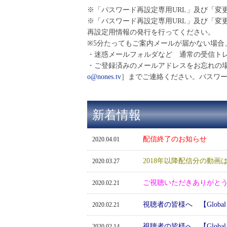
※「パスワード再設定専用URL」及び「変
※「パスワード再設定専用URL」及び「変
再設定用情報の発行を行ってください。
※5分たってもご案内メールが届かない場合
・迷惑メールフォルダなど 通常の受信ト
・ご登録済みのメールアドレスをお忘れの
o@nones.tv
］までご連絡ください。パスワ
新着情報
配信終了のお知らせ
2020.04.01
2018年以降配信分の動画は
2020.03.27
ご視聴いただきありがと
2020.02.21
視聴者の皆様へ 【Global I
2020.02.21
視聴者の皆様へ 【Global I
2020.02.14