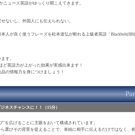
故かニュース英語がゆっくり聞こえてきます。
訳せないし、外国人にも伝えられない。
が良く使うフレーズを松本道弘が斬れる上級者英語「Blackbelt(BB)
います。
ると驚くほど英語力が上がった効果が実感出来ます！
級品の情報力を身につけましょう！
Par
ビジネスチャンスに！！（15分）
ブ”を広げることに主眼をおいて構成されています。
から選びその背景を捉えることで、単純に相手に伝えるだけではなく、