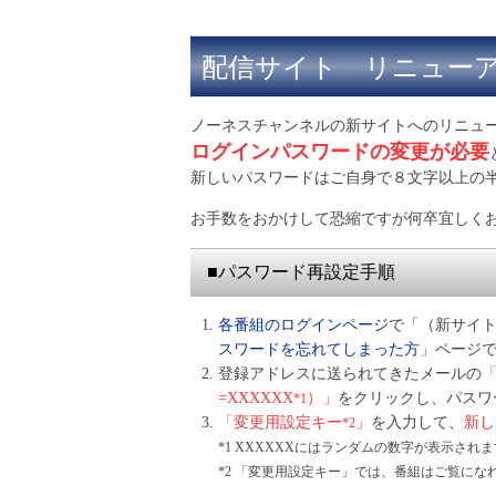
配信サイト リニュー
ノーネスチャンネルの新サイトへのリニュ
ログインパスワードの変更が必要
新しいパスワードはご自身で８文字以上の
お手数をおかけして恐縮ですが何卒宜しく
■パスワード再設定手順
各番組のログインページ
で「（新サイ
スワードを忘れてしまった方
」ページで
登録アドレスに送られてきたメールの
「
=XXXXXX
）」
をクリックし、パスワ
*1
「変更用設定キー
」
を入力して、
新し
*2
*1 XXXXXXにはランダムの数字が表示され
*2 「変更用設定キー」では、番組はご覧にな