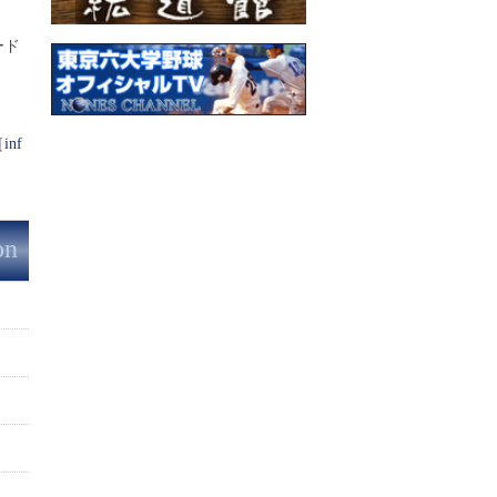
ード
［
inf
on