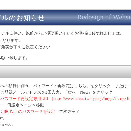
Redesign of Websi
アルのお知らせ
ーアルに伴い、以前からご視聴頂いているお客様におかれましては、
となります。
半角英数字をご設定ください
お願い致します。
トへの移行に伴う）パスワードの再設定はこちら」をクリック、または
ご登録メールアドレスを2回入力、「次へ Next」をクリック
パスワード再設定専用URL（https://www.nones.tv/mypage/forget/change.ht
ード再設定ページへ移動
く8桁以上のパスワードを設定
して変更完了
ます。
れません。