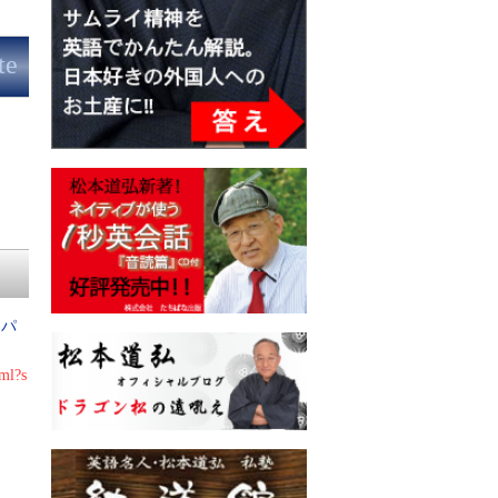
te
「
パ
ml?s