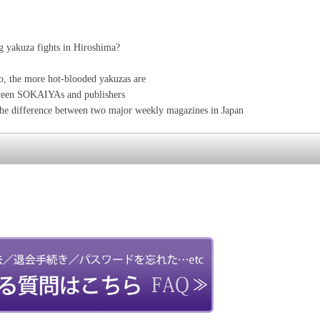
a fights in Hiroshima?
more hot-blooded yakuzas are
SOKAIYAs and publishers
between two major weekly magazines in Japan