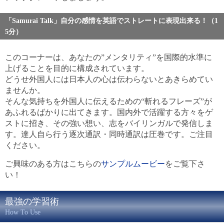
「Samurai Talk」自分の感情を英語でストレートに表現出来る！（1
5分）
このコーナーは、あなたの”メンタリティ”を国際的水準に
上げることを目的に構成されています。
どうせ外国人には日本人の心は伝わらないとあきらめてい
ませんか。
そんな気持ちを外国人に伝えるための“斬れるフレーズ”が
あふれるばかりに出てきます。国内外で活躍する方々をゲ
ストに招き、その強い想い、志をバイリンガルで発信しま
す。達人自ら行う逐次通訳・同時通訳は圧巻です。ご注目
ください。
ご興味のある方はこちらの
サンプルムービー
をご覧下さ
い！
最強の学習術
How To Use