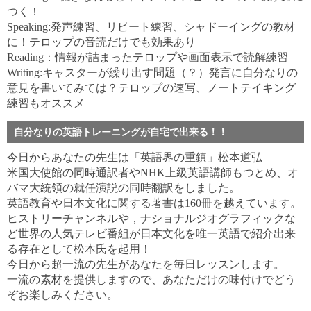
つく！
Speaking:発声練習、リピート練習、シャドーイングの教材
に！テロップの音読だけでも効果あり
Reading：情報が詰まったテロップや画面表示で読解練習
Writing:キャスターが繰り出す問題（？）発言に自分なりの
意見を書いてみては？テロップの速写、ノートテイキング
練習もオススメ
自分なりの英語トレーニングが自宅で出来る！！
今日からあなたの先生は「英語界の重鎮」松本道弘
米国大使館の同時通訳者やNHK上級英語講師もつとめ、オ
バマ大統領の就任演説の同時翻訳をしました。
英語教育や日本文化に関する著書は160冊を越えています。
ヒストリーチャンネルや，ナショナルジオグラフィックな
ど世界の人気テレビ番組が日本文化を唯一英語で紹介出来
る存在として松本氏を起用！
今日から超一流の先生があなたを毎日レッスンします。
一流の素材を提供しますので、あなただけの味付けでどう
ぞお楽しみください。