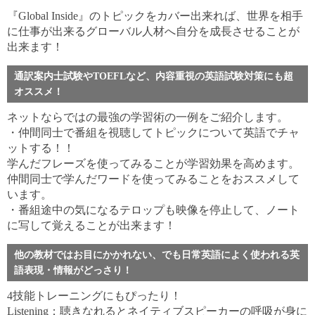
『Global Inside』のトピックをカバー出来れば、世界を相手
に仕事が出来るグローバル人材へ自分を成長させることが
出来ます！
通訳案内士試験やTOEFLなど、内容重視の英語試験対策にも超
オススメ！
ネットならではの最強の学習術の一例をご紹介します。
・仲間同士で番組を視聴してトピックについて英語でチャ
ットする！！
学んだフレーズを使ってみることが学習効果を高めます。
仲間同士で学んだワードを使ってみることをおススメして
います。
・番組途中の気になるテロップも映像を停止して、ノート
に写して覚えることが出来ます！
他の教材ではお目にかかれない、でも日常英語によく使われる英
語表現・情報がどっさり！
4技能トレーニングにもぴったり！
Listening：聴きなれるとネイティブスピーカーの呼吸が身に