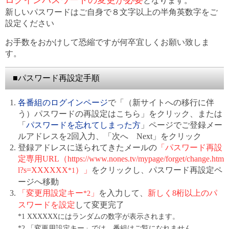
となります。
新しいパスワードはご自身で８文字以上の半角英数字をご
設定ください
お手数をおかけして恐縮ですが何卒宜しくお願い致しま
す。
■パスワード再設定手順
各番組のログインページ
で「（新サイトへの移行に伴
う）パスワードの再設定はこちら」をクリック、または
「
パスワードを忘れてしまった方
」ページでご登録メー
ルアドレスを2回入力、「次へ Next」をクリック
登録アドレスに送られてきたメールの
「パスワード再設
定専用URL（https://www.nones.tv/mypage/forget/change.htm
l?s=XXXXXX
）」
をクリックし、パスワード再設定ペ
*1
ージへ移動
「変更用設定キー
」
を入力して、
新しく8桁以上のパ
*2
スワードを設定
して変更完了
*1 XXXXXXにはランダムの数字が表示されます。
*2 「変更用設定キー」では、番組はご覧になれません。