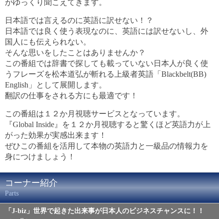
がゆっくり聞こえてきます。
日本語では言えるのに英語に訳せない！？
日本語では良く使う表現なのに、英語には訳せないし、外
国人にも伝えられない。
そんな思いをしたことはありませんか？
この番組では辞書で探しても載っていない日本人が良く使
うフレーズを松本道弘が斬れる上級者英語「Blackbelt(BB)
English」として展開します。
翻訳の仕事をされる方にも最適です！
この番組は１２か月視聴サービスとなっています。
『Global Inside』を１２か月視聴すると驚くほど英語力が上
がった効果が実感出来ます！
ぜひこの番組を活用して本物の英語力と一級品の情報力を
身につけましょう！
コーナー紹介
Parts
「J-biz」世界で起きた出来事が日本人のビジネスチャンスに！！