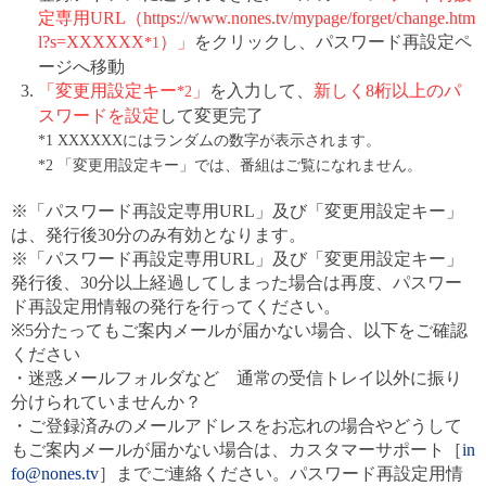
定専用URL（https://www.nones.tv/mypage/forget/change.htm
l?s=XXXXXX
）」
をクリックし、パスワード再設定ペ
*1
ージへ移動
「変更用設定キー
」
を入力して、
新しく8桁以上のパ
*2
スワードを設定
して変更完了
*1 XXXXXXにはランダムの数字が表示されます。
*2 「変更用設定キー」では、番組はご覧になれません。
※「パスワード再設定専用URL」及び「変更用設定キー」
は、発行後30分のみ有効となります。
※「パスワード再設定専用URL」及び「変更用設定キー」
発行後、30分以上経過してしまった場合は再度、パスワー
ド再設定用情報の発行を行ってください。
※5分たってもご案内メールが届かない場合、以下をご確認
ください
・迷惑メールフォルダなど 通常の受信トレイ以外に振り
分けられていませんか？
・ご登録済みのメールアドレスをお忘れの場合やどうして
もご案内メールが届かない場合は、カスタマーサポート［
in
fo@nones.tv
］までご連絡ください。パスワード再設定用情