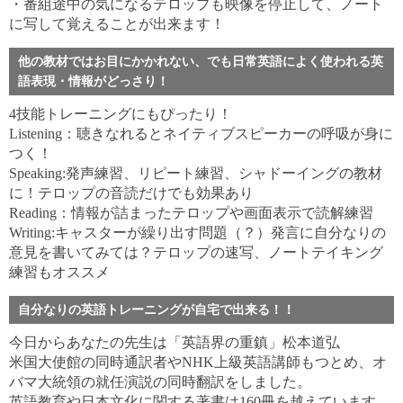
・番組途中の気になるテロップも映像を停止して、ノート
に写して覚えることが出来ます！
他の教材ではお目にかかれない、でも日常英語によく使われる英
語表現・情報がどっさり！
4技能トレーニングにもぴったり！
Listening：聴きなれるとネイティブスピーカーの呼吸が身に
つく！
Speaking:発声練習、リピート練習、シャドーイングの教材
に！テロップの音読だけでも効果あり
Reading：情報が詰まったテロップや画面表示で読解練習
Writing:キャスターが繰り出す問題（？）発言に自分なりの
意見を書いてみては？テロップの速写、ノートテイキング
練習もオススメ
自分なりの英語トレーニングが自宅で出来る！！
今日からあなたの先生は「英語界の重鎮」松本道弘
米国大使館の同時通訳者やNHK上級英語講師もつとめ、オ
バマ大統領の就任演説の同時翻訳をしました。
英語教育や日本文化に関する著書は160冊を越えています。