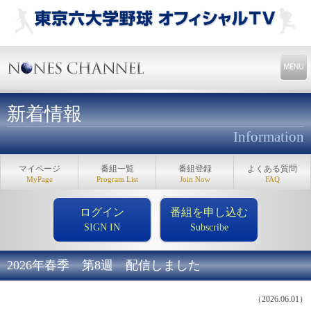
新着情報
Information
マイページ
番組一覧
番組登録
よくある質問
MyPage
Program List
Join Now
FAQ
ログイン
番組を申し込む
SIGN IN
Subscribe
2026年春季 第8週 配信しました
（2026.06.01）