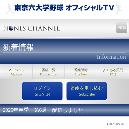
新着情報
Information
マイページ
番組一覧
番組登録
よくある質問
MyPage
Program List
Join Now
FAQ
ログイン
番組を申し込む
SIGN IN
Subscribe
2025年春季 第6週 配信しました
（2025.05.20）