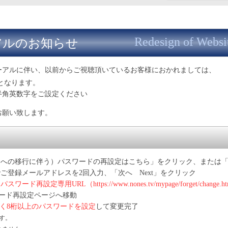
Redesign of Websi
アルのお知らせ
ーアルに伴い、以前からご視聴頂いているお客様におかれましては、
となります。
半角英数字をご設定ください
お願い致します。
トへの移行に伴う）パスワードの再設定はこちら」をクリック、または
ご登録メールアドレスを2回入力、「次へ Next」をクリック
パスワード再設定専用URL（https://www.nones.tv/mypage/forget/change.ht
ード再設定ページへ移動
く8桁以上のパスワードを設定
して変更完了
ます。