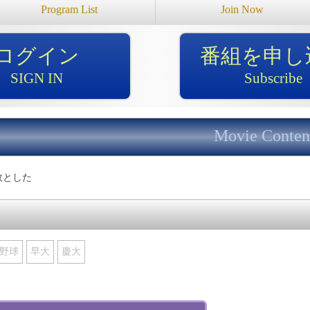
Program List
Join Now
ログイン
番組を申し
SIGN IN
Subscribe
Movie Conten
敗とした
野球
早大
慶大