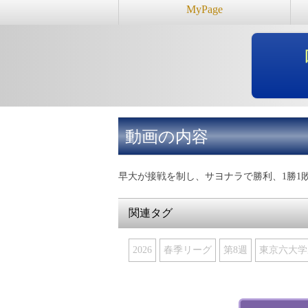
MyPage
動画の内容
早大が接戦を制し、サヨナラで勝利、1勝1
関連タグ
2026
春季リーグ
第8週
東京六大学