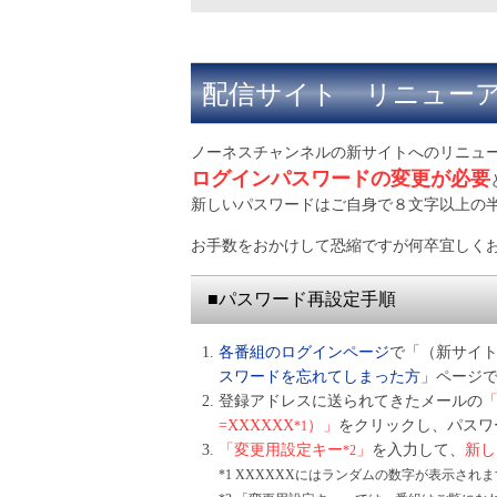
配信サイト リニュー
ノーネスチャンネルの新サイトへのリニュ
ログインパスワードの変更が必要
新しいパスワードはご自身で８文字以上の
お手数をおかけして恐縮ですが何卒宜しく
■パスワード再設定手順
各番組のログインページ
で「（新サイ
スワードを忘れてしまった方
」ページで
登録アドレスに送られてきたメールの
「
=XXXXXX
）」
をクリックし、パスワ
*1
「変更用設定キー
」
を入力して、
新し
*2
*1 XXXXXXにはランダムの数字が表示され