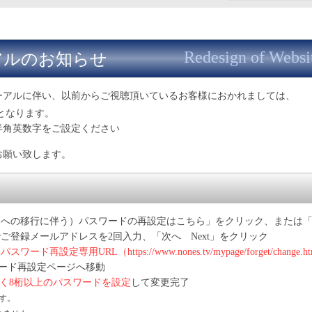
Redesign of Websi
アルのお知らせ
ーアルに伴い、以前からご視聴頂いているお客様におかれましては、
となります。
半角英数字をご設定ください
お願い致します。
トへの移行に伴う）パスワードの再設定はこちら」をクリック、または
ご登録メールアドレスを2回入力、「次へ Next」をクリック
パスワード再設定専用URL（https://www.nones.tv/mypage/forget/change.ht
ード再設定ページへ移動
く8桁以上のパスワードを設定
して変更完了
ます。