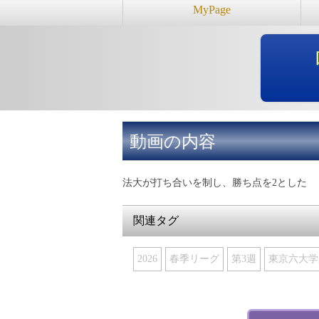
MyPage
動画の内容
法大が打ち合いを制し、勝ち点を2とした
関連タグ
2026
春季リーグ
第3週
東京六大学