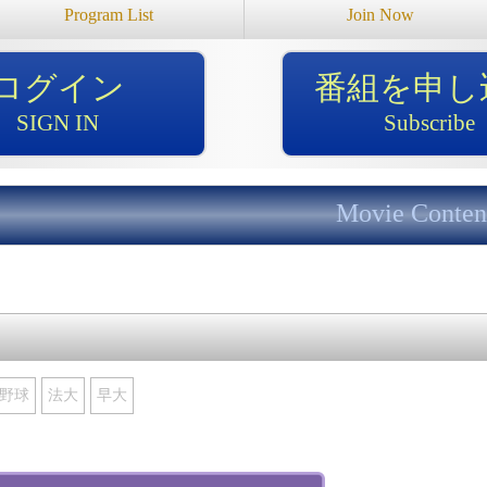
Program List
Join Now
ログイン
番組を申し
SIGN IN
Subscribe
Movie Conten
野球
法大
早大